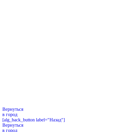
Вернуться
в город
[alg_back_button label="Назад"]
Вернуться
в город